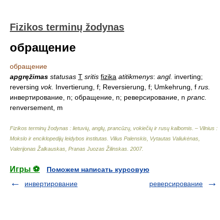
Fizikos terminų žodynas
обращение
обращение
apgręžimas
statusas
T
sritis
fizika
atitikmenys
:
angl.
inverting;
reversing
vok.
Invertierung, f; Reversierung, f; Umkehrung, f
rus.
инвертирование, n; обращение, n; реверсирование, n
pranc.
renversement, m
Fizikos terminų žodynas : lietuvių, anglų, prancūzų, vokiečių ir rusų kalbomis. – Vilnius :
Mokslo ir enciklopedijų leidybos institutas
.
Vilius Palenskis, Vytautas Valiukėnas,
Valerijonas Žalkauskas, Pranas Juozas Žilinskas
.
2007
.
Игры ⚽
Поможем написать курсовую
инвертирование
реверсирование