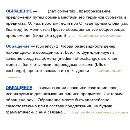
ОБРАЩЕНИЕ
— (лат. conversio), преобразование
предложения путём обмена местами его терминов субъекта и
предиката. О. наз. простым, если при О. кванторные слова (см.
Квантор) не меняются. Просто обращаются все общеотрицат.
предложения (вида «Ни одно S… …
Философская энциклопедия
Обращение
— (currency) 1. Любая разновидность денег,
находящихся в обращении. 2. Все, что функционирует в
качестве средства обмена (medium of exchange), включая
монеты, банкноты, чеки, переводные векселя (bills of
exchange), простые векселя и т.д. 3. Деньги …
Словарь бизнес-
терминов
ОБРАЩЕНИЕ
— в языкознании слово или сочетание слов,
используемые для называния лиц или предметов, к которым
обращена речь. Обращение может быть употреблено
самостоятельно или в составе предложения, не будучи
грамматически с ним связано …
Большой Энциклопедический словарь